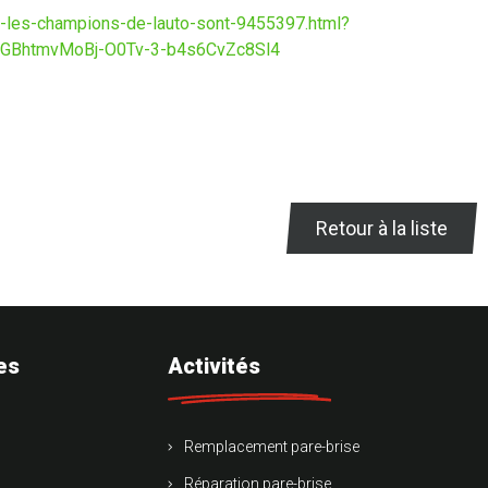
19-les-champions-de-lauto-sont-9455397.html?
nGBhtmvMoBj-O0Tv-3-b4s6CvZc8Sl4
Retour à la liste
es
Activités
Remplacement pare-brise
Réparation pare-brise