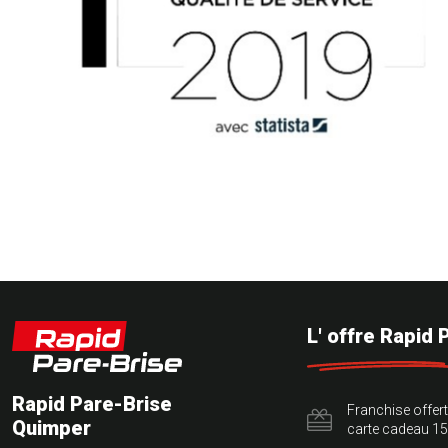
L' offre Rapid 
Rapid Pare-Brise
Franchise offer
Quimper
carte cadeau 15