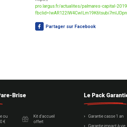
pro.largus.fr/actualites/palmares-capital-20
fbclid=IwAR122lW4CwILm19K6tsubi7mlJDp
Partager sur Facebook
Pare-Brise
Le Pack Garanti
te ou
Kit d'accueil
Garantie casse 1 an
0 €
offert
Garantie impact à vie